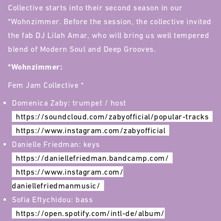
Collective starts into their second season in our
*Wohnzimmer. Before the session, the collective invited
the fab DJ Lilah Amar, who will bring us well tempered
blend of Modern Soul and Deep Grooves.
*Wohnzimmer:
Fem Jam Collective *
Domenica Zaby: trumpet / host
https://soundcloud.com/
zabyofficial/popular-tracks
https://www.instagram.com/
zabyofficial
Danielle Friedman: keys
https://daniellefriedman.
bandcamp.com/
https://www.instagram.com/
daniellefriedmanmusic/
Sofia Eftychidou: bass
https://open.spotify.com/intl-
de/album/