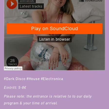
#Dark Disco #House #Electronica
Eintritt: 5-8€
Please note: the entrance is relative to to our daily
program & your time of arrival.