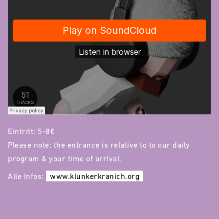
Eintritt: 5-8€
Please note: the entrance is relative to to our daily
program & your time of arrival.
Alle Infos:
www.klunkerkranich.org