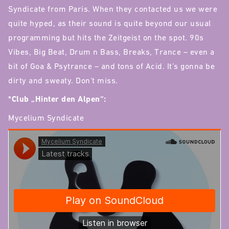
Syndicate from Paris. When they contacted us we were
quite hyped, as their sound is quite beyond our usual
programming but hits the Zeitgeist on the spot. 90s
Vibes, Big Beat, Drum n Bass, Breaks, Trance – even a
bit of Goa & Psytrance – and tons of Acid. It’s gonna be
dirty and sweaty. Don’t miss.
*Club „Hinter den Alpen“:
Mycelium Syndicate