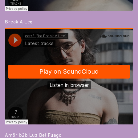
Break A Leg
Amör b2b Luz Del Fuego